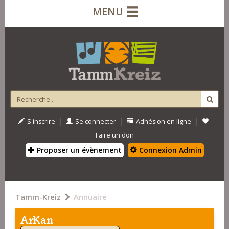
MENU
|
|
|
S'inscrire
Se connecter
Adhésion en ligne
Faire un don
Proposer un évènement
Connexion Admin
Tamm-Kreiz
Annuaire
ArKan