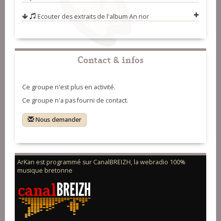
13-La Danse Andro - Koskerien
Ecouter des extraits de l'album
An nor
14-Tequila Pourlet Gavotte - Skeduz
15-Dub Drone - Arkan
Contact & infos
Ce groupe n'est plus en activité.
Ce groupe n'a pas fourni de contact.
Nous demander
ArKan est programmé sur CanalBREIZH, la webradio 100%
musique bretonne