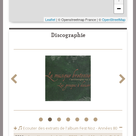
−
Leaflet
| © Openstreetmap France | ©
OpenStreetMap
Discographie
1
2
3
4
5
6
7
Ecouter des extraits de l'album
Fest Noz - Années 80