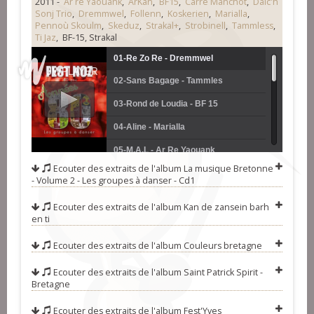
2011 -
Ar re Yaouank
,
ArKan
,
BF15
,
Carré Manchot
,
Dalc'h
Sonj Trio
,
Dremmwel
,
Follenn
,
Koskerien
,
Marialla
,
Pennoù Skoulm
,
Skeduz
,
Strakal+
,
Strobinell
,
Tammless
,
Ti Jaz
, BF-15, Strakal
01-Re Zo Re - Dremmwel
02-Sans Bagage - Tammles
03-Rond de Loudia - BF 15
04-Aline - Marialla
05-M.A.L - Ar Re Yaouank
Ecouter des extraits de l'album
La musique Bretonne
06-An Dro-Neg La Cho - Carré
- Volume 2 - Les groupes à danser - Cd1
Manchot
07-En Triplette Cochinchine - Follenn
Ecouter des extraits de l'album
Kan de zansein barh
en ti
08-Suite de Ridées - Pennoù Skoulm
09-Rêves Sauvage Fisel - Ti Jaz
Ecouter des extraits de l'album
Couleurs bretagne
10-Rond des Cousins - Strakal
Ecouter des extraits de l'album
Saint Patrick Spirit -
Bretagne
11-Plinn Kervi Tonn Doubl -
Ecouter des extraits de l'album
Fest'Yves
Strobinell
12-Hag Ar Blez Man - Dacl'H Sonj