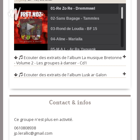
01-Re Zo Re - Dremmwel
02-Sans Bagage - Tammles
03-Rond de Loudia - BF 15
04-Aline - Marialla
05-M.A.L - Ar Re Yaouank
Ecouter des extraits de l'album
La musique Bretonne
06-An Dro-Neg La Cho - Carré
- Volume 2 - Les groupes à danser - Cd1
Manchot
07-En Triplette Cochinchine - Follenn
Ecouter des extraits de l'album
Lusk ar Galon
08-Suite de Ridées - Pennoù Skoulm
09-Rêves Sauvage Fisel - Ti Jaz
Contact & infos
10-Rond des Cousins - Strakal
11-Plinn Kervi Tonn Doubl -
Ce groupe n'est plus en activité.
Strobinell
12-Hag Ar Blez Man - Dacl'H Sonj
0610808938
13-La Danse Andro - Koskerien
jp.lerallic@gmail.com