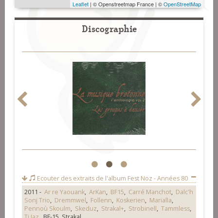
Leaflet
| © Openstreetmap France | ©
OpenStreetMap
Discographie
1
2
3
Ecouter des extraits de l'album
Fest Noz - Années 80
2011 -
Ar re Yaouank
,
ArKan
,
BF15
,
Carré Manchot
,
Dalc'h
Sonj Trio
,
Dremmwel
,
Follenn
,
Koskerien
,
Marialla
,
Pennoù Skoulm
,
Skeduz
,
Strakal+
,
Strobinell
,
Tammless
,
Ti Jaz
, BF-15, Strakal