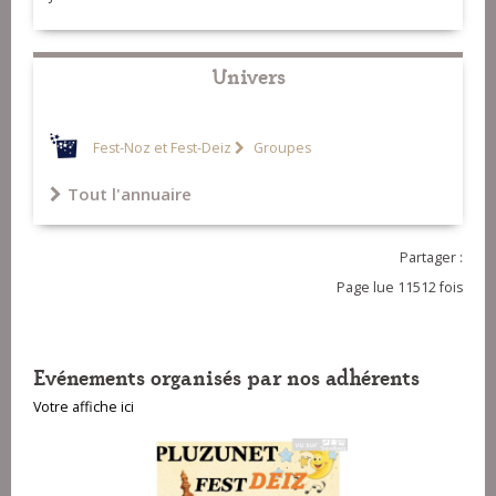
12-Ridée 6 temps (Antoine Rio et
Tugdual Hervieux)
Univers
Fest-Noz et Fest-Deiz
Groupes
Tout l'annuaire
Partager :
Page lue 11512 fois
Evénements organisés par nos adhérents
Votre affiche ici