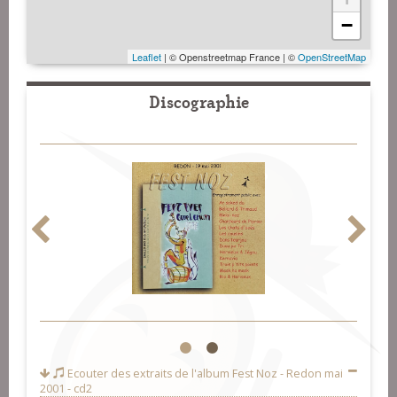
−
Leaflet
| © Openstreetmap France | ©
OpenStreetMap
Discographie
1
2
Ecouter des extraits de l'album
Fest Noz - Redon mai
2001 - cd2