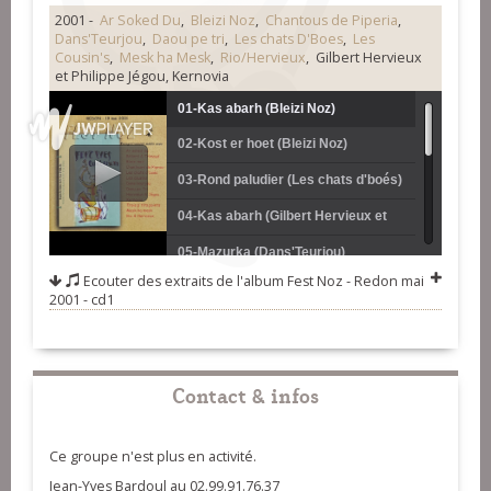
2001 -
Ar Soked Du
,
Bleizi Noz
,
Chantous de Piperia
,
Dans'Teurjou
,
Daou pe tri
,
Les chats D'Boes
,
Les
Cousin's
,
Mesk ha Mesk
,
Rio/Hervieux
, Gilbert Hervieux
et Philippe Jégou, Kernovia
01-Kas abarh (Bleizi Noz)
02-Kost er hoet (Bleizi Noz)
03-Rond paludier (Les chats d'boés)
04-Kas abarh (Gilbert Hervieux et
Philippe Jégou)
05-Mazurka (Dans'Teurjou)
Ecouter des extraits de l'album
Fest Noz - Redon mai
06-Suite gavotte (Kernovia)
2001 - cd1
07-Tricot (Les chanteurs de Pipriac)
08-Scottish (Ar Soked Du)
Contact & infos
09-Rond de Saint-Vincent (Les
Cousins)
10-Ridée de Guillac (Mesk ha Mesk)
Ce groupe n'est plus en activité.
11-Suite de Loudéac (Daou pe Tri)
Jean-Yves Bardoul au 02.99.91.76.37