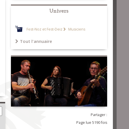
Univers
Fest-Noz et Fest-Deiz
Musiciens
Tout l'annuaire
Partager :
Page lue 5190 fois