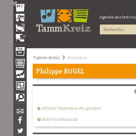
Agenda des fest-noz e
Tamm-Kreiz
Annuaire
Philippe BUGEL
Afficher l'historique des groupes
BDB Trio
/
Bouzouki