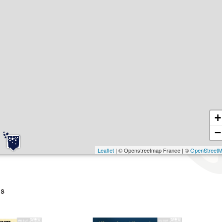
+
−
Leaflet
| © Openstreetmap France | ©
OpenStreet
s