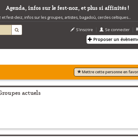
Agenda, infos sur le fest-noz, et plus si affinités !
t fest-deiz, infos sur les groupes, artistes, bagadoù, cercles celtiques...
|
|
S'inscrire
Se connecter
Proposer un évènem
Mettre cette personne en favor
Groupes actuels