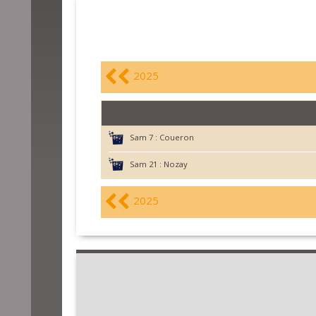
2025
Sam 7 :
Coueron
Sam 21 :
Nozay
2025