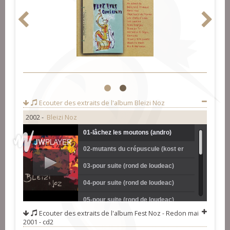
1
2
Ecouter des extraits de l'album
Bleizi Noz
2002 -
Bleizi Noz
01-lâchez les moutons (andro)
02-mutants du crépuscule (kost er
hoet)
03-pour suite (rond de loudeac)
04-pour suite (rond de loudeac)
05-pour suite (rond de loudeac)
Ecouter des extraits de l'album
Fest Noz - Redon mai
06-502 (kas a barh)
2001 - cd2