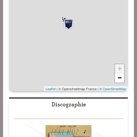
+
−
Leaflet
| © Openstreetmap France | ©
OpenStreetMap
Discographie