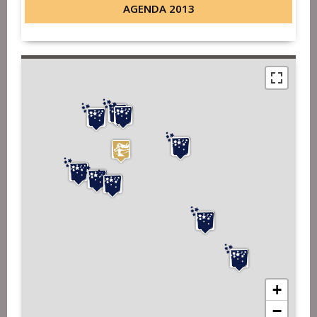
AGENDA 2013
+
−