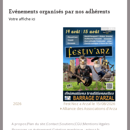
Evénements organisés par nos adhérents
Votre affiche ici
Fest Noz a Arzal le 15/08/2026
Alliance des Associations d'Arzal
A propos
Plan du site
Contact
Soutiens
CGU
Mentions légales
|
|
|
|
|
Proposer un événement
Création graphique : artnoz.fr
|
|