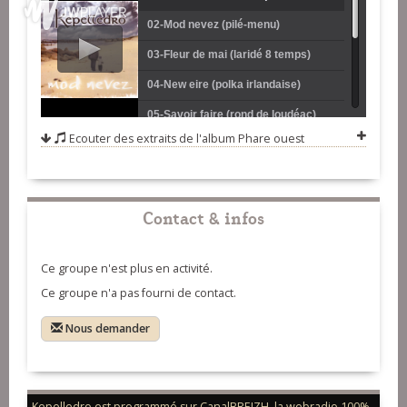
02-Mod nevez (pilé-menu)
temps)
03-Fleur de mai (laridé 8 temps)
04-New eire (polka irlandaise)
05-Savoir faire (rond de loudéac)
Ecouter des extraits de l'album
Phare ouest
06-L'abri du marin (gavotte - tons
kentan)
07-Gurun ha spern ! (gavotte -
tamm-kreiz)
08-Roc'h ar menez (gavotte - tons
Contact & infos
diwezhan)
09-Paotrig bihan deus plougerne
(rond pagan)
10-Laride d'eden (laridé 8 temps)
Ce groupe n'est plus en activité.
Ce groupe n'a pas fourni de contact.
11-Le victor (tour)
Nous demander
Kepelledro est programmé sur CanalBREIZH, la webradio 100%