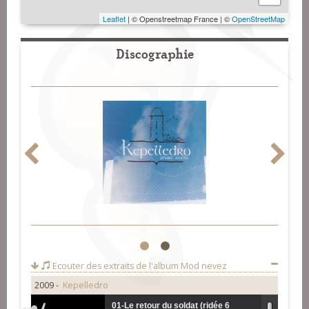
Leaflet
| © Openstreetmap France | ©
OpenStreetMap
Discographie
1
2
Ecouter des extraits de l'album
Mod nevez
2009 -
Kepelledro
01-Le retour du soldat (ridée 6