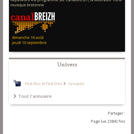
musique bretonne
dimanche 16 août
jeudi 10 septembre
Univers
Fest-Noz et Fest-Deiz
Groupes
Tout l'annuaire
Partager :
Page lue 23842 fois