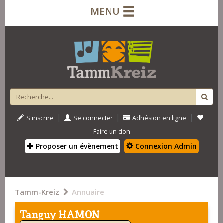
MENU
|
|
|
S'inscrire
Se connecter
Adhésion en ligne
Faire un don
Proposer un évènement
Connexion Admin
Tamm-Kreiz
Annuaire
Tanguy HAMON