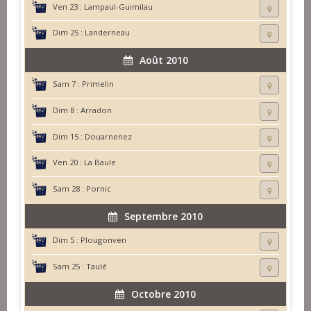
Ven 23 :
Lampaul-Guimilau
Dim 25 :
Landerneau
Août 2010
Sam 7 :
Primelin
Dim 8 :
Arradon
Dim 15 :
Douarnenez
Ven 20 :
La Baule
Sam 28 :
Pornic
Septembre 2010
Dim 5 :
Plougonven
Sam 25 :
Taulé
Octobre 2010