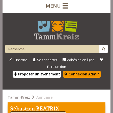
MENU
|
|
|
S'inscrire
Se connecter
Adhésion en ligne
Faire un don
Proposer un évènement
Connexion Admin
Tamm-Kreiz
Annuaire
Sébastien BEATRIX