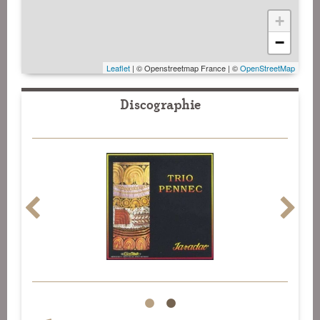
+
−
Leaflet
| © Openstreetmap France | ©
OpenStreetMap
Discographie
1
2