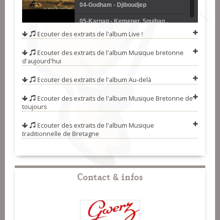
04-Godham - Djiboudjep
05-Karnag - Kemener, Squiban ,
Ecouter des extraits de l'album
Live !
Noguès
06-Dans Tricot - Trio Roland Becker
Ecouter des extraits de l'album
Musique bretonne
07-La Langue De Chez Moi -
d'aujourd'hui
Sonerien Du
08-Ce Bonheur-Là - Glenmor
Ecouter des extraits de l'album
Au-delà
09-A La Porte A Marianne - Gwenola
Ecouter des extraits de l'album
Musique Bretonne de
Ropars
10-Dagda - Glaz
toujours
11-Les Crapous Décollent - Gwenfol
Ecouter des extraits de l'album
Musique
traditionnelle de Bretagne
12-Kest Ar Sonerien - Soïg Sibéril
13-Medley - Marc Pollier-Dominique
Manchon
14-Laridé-Gavotte - Carré-Manchot
Contact & infos
15-Amazing Grace - Bagad De Lann-
Bihoué
16-Bro Goz Ma Zadou (Hymne
Breton) - Breizh A Gan