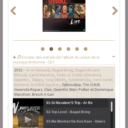
1
2
3
4
5
6
Ecouter des extraits de l'album
Au coeur de la
musique Bretonne - CD1
2012 -
Ar re Yaouank
,
Bagad Brieg
,
Bagad de Lann
Bihoué
,
Carré Manchot
,
Emile LE SCANV (Glenmor)
,
Gwenfol
,
Gwerz
,
Soig SIBERIL
,
Sonerien Du
,
Yann-Fanch
Kemener & Didier Squiban
, Djiboudjep, Trio O.N.B,
Gwenola Roparz, Glaz, Gwenfol, Marc Pollier et Dominique
Manchon, Breizh A Gan
01-St Nicodem'S Trip - Ar Re
02-Top Level - Bagad Brieg
Yaouank
03-Ma Mestrez'Oa Ken Kaer - Gwerz