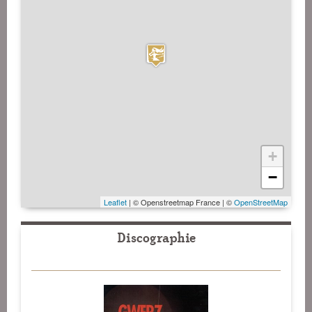
+
−
Leaflet
| © Openstreetmap France | ©
OpenStreetMap
Discographie