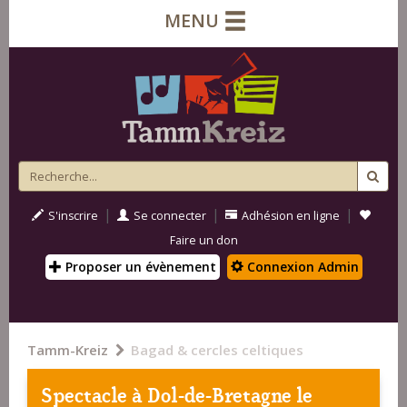
MENU
|
|
|
S'inscrire
Se connecter
Adhésion en ligne
Faire un don
Proposer un évènement
Connexion Admin
Tamm-Kreiz
Bagad & cercles celtiques
Spectacle à
Dol-de-Bretagne
le