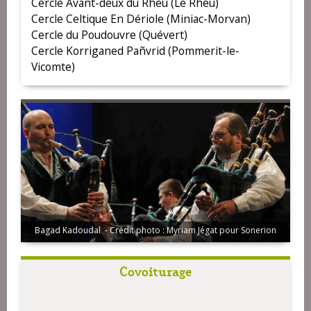
Cercle Avant-deux du Rheu (Le Rheu)
Cercle Celtique En Dériole (Miniac-Morvan)
Cercle du Poudouvre (Quévert)
Cercle Korriganed Pañvrid (Pommerit-le-
Vicomte)
Bagad Kadoudal - Crédit photo : Myriam Jégat pour Sonerion
Bagad Panvrid ar Beskont
Covoiturage