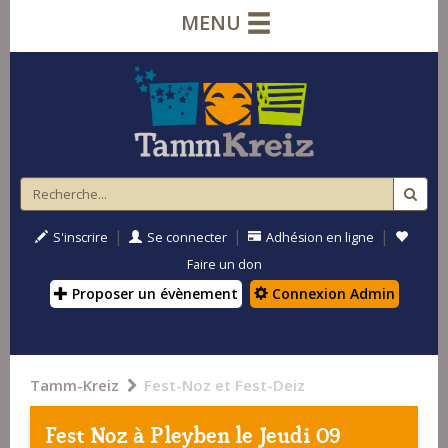
MENU
|
|
|
S'inscrire
Se connecter
Adhésion en ligne
Faire un don
Proposer un évènement
Connexion Admin
Tamm-Kreiz
Fest-Noz et Fest-Deiz
Fest Noz à
Pleyben
le Jeudi 09