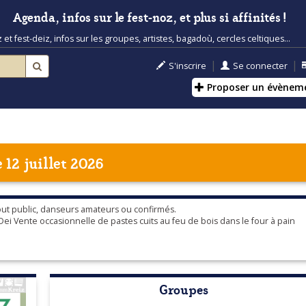
Agenda, infos sur le fest-noz, et plus si affinités !
t fest-deiz, infos sur les groupes, artistes, bagadoù, cercles celtiques...
|
|
S'inscrire
Se connecter
Proposer un évènem
12 juillet 2026
à tout public, danseurs amateurs ou confirmés.
i Vente occasionnelle de pastes cuits au feu de bois dans le four à pain
Groupes