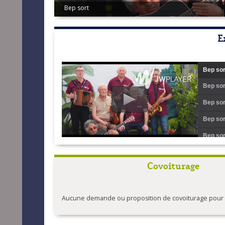
Deomp dei
E
Bep sor
Bep sor
Bep sor
Bep sor
Bep sor
Bep sor
Covoiturage
Bep sor
Bep sor
Aucune demande ou proposition de covoiturage pour l'
Bep sor
Bep sor