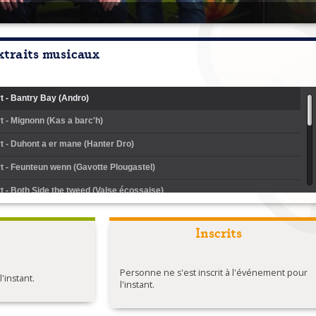
xtraits musicaux
t - Bantry Bay (Andro)
t - Mignonn (Kas a barc'h)
t - Duhont a er mane (Hanter Dro)
t - Feunteun wenn (Gavotte Plougastel)
t - Both Side the tweed (Valse écossaise)
t - A Paris (Mazurka)
Inscrits
t - Eileen Og (Rond de Saint Vincent)
t - Quand Les garçons (Ridée 6t)
Personne ne s'est inscrit à l'événement pour
instant.
t - Suite Gavotte
l'instant.
t - Gwin ar c'hallaoued (Avant deux du p'tit bonhomme)