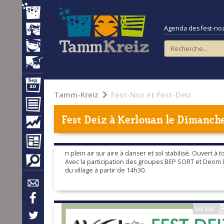
Agenda des fest-noz e
Tamm-Kreiz
Fest-Noz et Fest-Deiz
Fest Deiz à
Kerlouan
le Dimanche 
n plein air sur aire à danser et sol stabilisé. Ouvert 
Avec la participation des groupes BEP SORT et Deom De
du village à partir de 14h30.