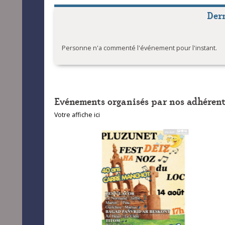
Bep sor
Der
Bep sor
Bep sor
Personne n'a commenté l'événement pour l'instant.
Evénements organisés par nos adhérent
Votre affiche ici