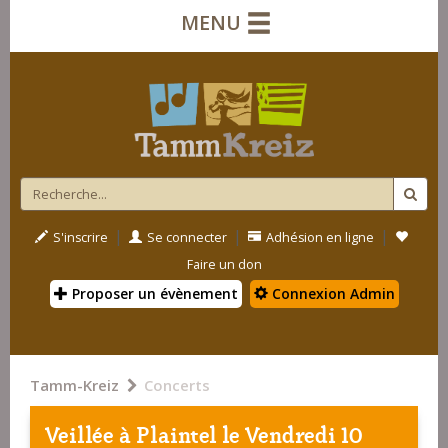
MENU
|
|
|
S'inscrire
Se connecter
Adhésion en ligne
Faire un don
Proposer un évènement
Connexion Admin
Tamm-Kreiz
Concerts
Veillée à
Plaintel
le Vendredi 10