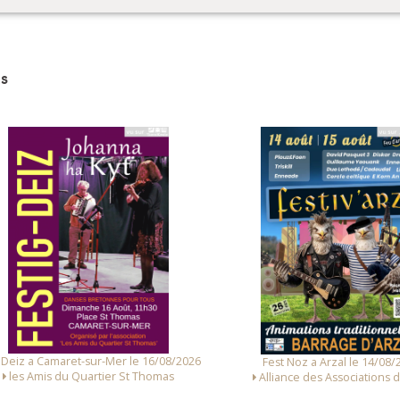
s
 Deiz a Camaret-sur-Mer le 16/08/2026
Fest Noz a Arzal le 14/08/
les Amis du Quartier St Thomas
Alliance des Associations d