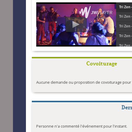
Tri Zen
Tri Zen 
Tri Zen 
Tri Zen 
Tri Zen
Tri Zen
Covoiturage
Tri Zen 
Tri Zen 
Aucune demande ou proposition de covoiturage pour l'
Tri Zen 
Tri Zen
Tri Zen
Der
Personne n'a commenté l'événement pour l'instant.