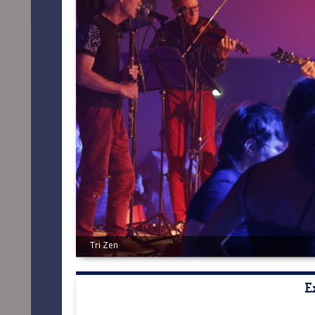
Tri Zen
E