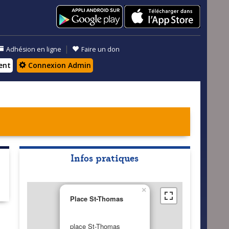
|
Adhésion en ligne
Faire un don
ent
Connexion Admin
Infos pratiques
×
Place St-Thomas
place St-Thomas