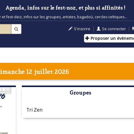
Agenda, infos sur le fest-noz, et plus si affinités !
t fest-deiz, infos sur les groupes, artistes, bagadoù, cercles celtiques...
|
|
S'inscrire
Se connecter
Proposer un évènem
imanche 12 juillet 2026
Groupes
Tri Zen