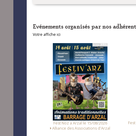
Evénements organisés par nos adhérent
Votre affiche ici
unet le 14/08/2026
Fest
Fest Noz a Arzal le 15/08/2026
Loc Noz
Alliance des Associations d'Arzal