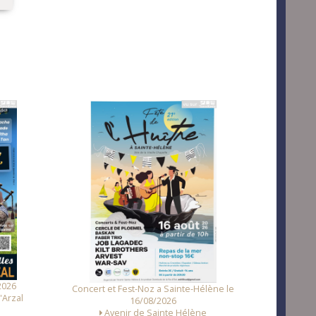
Fest Noz a Tr
2026
Concert et Fest-Noz a Sainte-Hélène le
'Arzal
16/08/2026
Avenir de Sainte Hélène