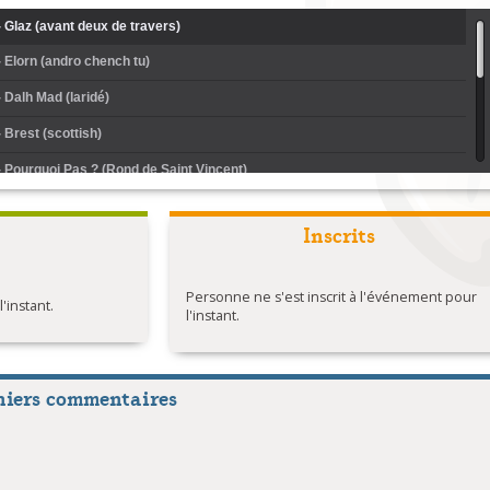
 - Glaz (avant deux de travers)
- Elorn (andro chench tu)
- Dalh Mad (laridé)
- Brest (scottish)
 - Pourquoi Pas ? (Rond de Saint Vincent)
 - Passer sa vie en mer (gavotte du bas leon)
Inscrits
- Gand red an dour (kost ar c'hoat)
- Inizi penn ar bed
Personne ne s'est inscrit à l'événement pour
instant.
- Mont kuit (cercle circassien)
l'instant.
 - Mazurka de Verlaine
 - Menez Atlas (gavotte ton double)
niers commentaires