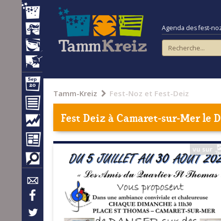
Agenda des fest-noz e
Tamm-Kreiz
Fest-Noz et Fest-Deiz
Fest Deiz à
Camaret-sur-Mer
le D