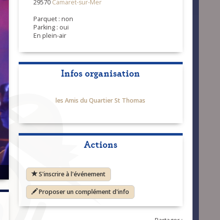
29570
Camaret-sur-Mer
Parquet : non
Parking : oui
En plein-air
Infos organisation
les Amis du Quartier St Thomas
Actions
S'inscrire à l'événement
Proposer un complément d'info