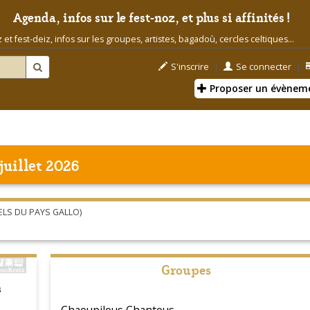
Agenda, infos sur le fest-noz, et plus si affinités !
t fest-deiz, infos sur les groupes, artistes, bagadoù, cercles celtiques...
|
|
S'inscrire
Se connecter
Proposer un évènem
juillet 2026
ELS DU PAYS GALLO)
Groupes