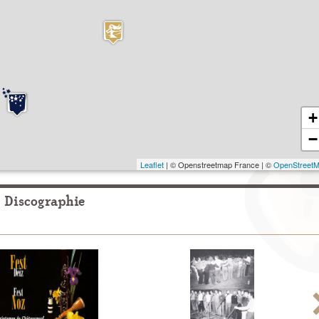
+
−
Leaflet
| © Openstreetmap France | ©
OpenStreet
Discographie