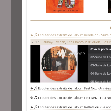
Ecouter des extraits de l'album
Kendalc'h - Suite d
2017 -
Launay/Savidan
,
Les Chantous d'Loudia
,
Les M
01-A la porte 
02-Suite de Lo
03-Suite de Lo
04-Suite de Lo
05-Suite de Lo
Ecouter des extraits de l'album
Fest Noz - Années
06-Le fils du 
Ecouter des extraits de l'album
Fest Deiz - Fest N
07-Le petit pa
08-Sur l'air d
Ecouter des extraits de l'album
Reflets du 25e an