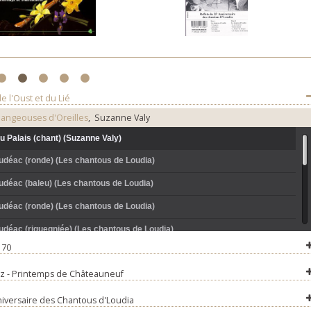
1
2
3
4
5
e l'Oust et du Lié
angeouses d'Oreilles
, Suzanne Valy
au Palais (chant) (Suzanne Valy)
udéac (ronde) (Les chantous de Loudia)
udéac (baleu) (Les chantous de Loudia)
udéac (ronde) (Les chantous de Loudia)
udéac (riquegniée) (Les chantous de Loudia)
 70
roi s'est endormi -Suite de Loudéac (ronde) (Les mangeouses d'oreilles)
oz - Printemps de Châteauneuf
nier blanc - Suite de Loudéac (baleu) (Les mangeouses d'oreilles)
u tralalère - Suite de Loudéac (ronde) (Les mangeouses d'oreilles)
niversaire des Chantous d'Loudia