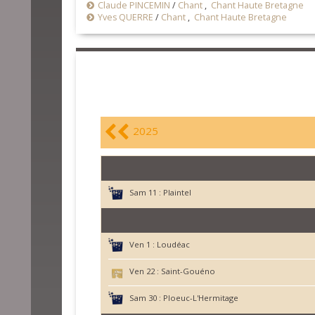
Claude PINCEMIN
/
Chant
,
Chant Haute Bretagne
Yves QUERRE
/
Chant
,
Chant Haute Bretagne
2025
Sam 11 :
Plaintel
Ven 1 :
Loudéac
Ven 22 :
Saint-Gouéno
Sam 30 :
Ploeuc-L'Hermitage