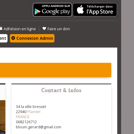
|
Adhésion en ligne
Faire un don
ent
Connexion Admin
Contact & infos
34 la ville bresset
22940
Plaintel
FRANCE
0682126712
blouin.gerard@gmail.com