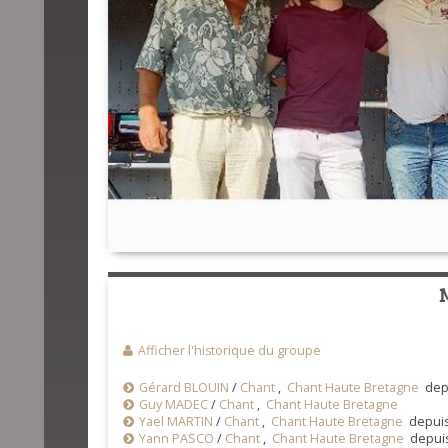
Afficher l'historique du groupe
Gérard BLOUIN
/
Chant
,
Chant Haute Bretagne
depu
Guy MADEC
/
Chant
,
Chant Haute Bretagne
Yael MARTIN
/
Chant
,
Chant Haute Bretagne
depuis
Yann PASCO
/
Chant
,
Chant Haute Bretagne
depuis