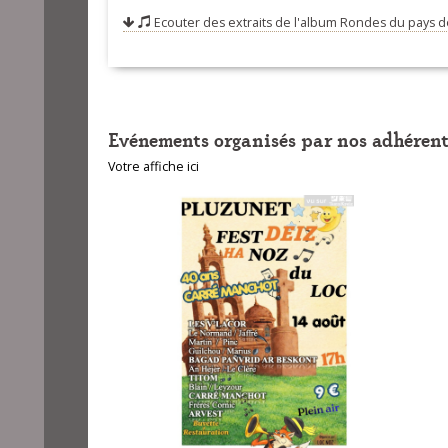
09-Derrière ch
Ecouter des extraits de l'album
Rondes du pays d
d'oreilles)
10-Suite de l'
11-Suite de l'
12-Suite de l'
Evénements organisés par nos adhérent
13-Suite de l'
Votre affiche ici