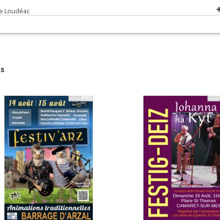
ez moi y'a un étang - Suite de Loudéac (riquegniée) (Les mangeouses
e Loudéac
Oust et du Lié (ronde) (Michel Savidan et Daniel Launay)
Oust et du Lié (baleu) (Michel Savidan et Daniel Launay)
Oust et du Lié (ronde) (Michel Savidan et Daniel Launay)
s
Oust et du Lié (riquegnée) (Michel Savidan et Daniel Launay)