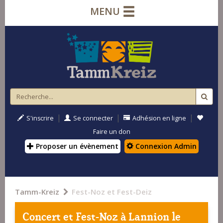
MENU
|
|
|
S'inscrire
Se connecter
Adhésion en ligne
Faire un don
Proposer un évènement
Connexion Admin
Tamm-Kreiz
Fest-Noz et Fest-Deiz
Concert et Fest-Noz à
Lannion
le