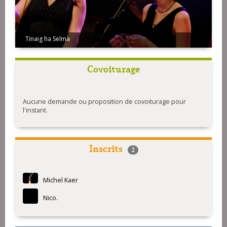
Tinaig ha Selma
Tro-Spered - Myriam Jegat
Covoiturage
Aucune demande ou proposition de covoiturage pour
l'instant.
Inscrits
2
Michel Kaer
Nico.