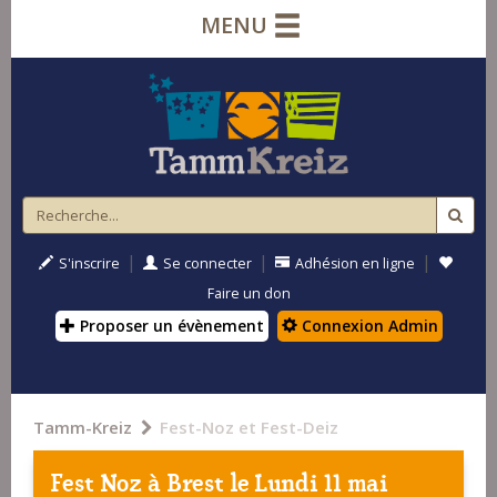
MENU
|
|
|
S'inscrire
Se connecter
Adhésion en ligne
Faire un don
Proposer un évènement
Connexion Admin
Tamm-Kreiz
Fest-Noz et Fest-Deiz
Fest Noz à
Brest
le Lundi 11 mai