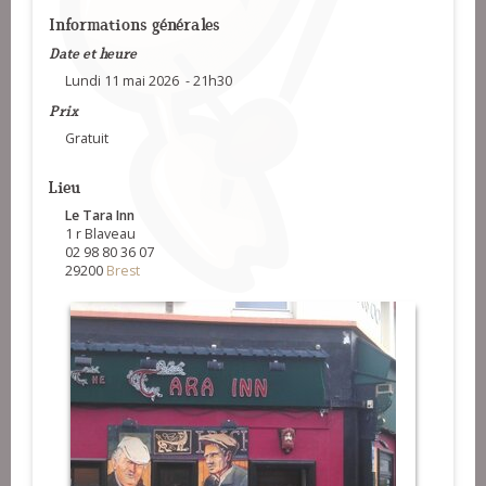
Informations générales
gavotte)
BERTREDAN - Dañs Kef
Date et heure
BERTREDAN - PLINNELEK
Lundi 11 mai 2026 - 21h30
BERTREDAN - Elekplinn
Prix
Gratuit
Lieu
Le Tara Inn
1 r Blaveau
02 98 80 36 07
29200
Brest