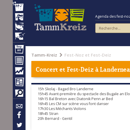
Agenda des fest-noz e
Tamm-Kreiz
Fest-Noz et Fest-Deiz
Concert et Fest-Deiz à
Landernea
15h Skolaj - Bagad Bro Landerne
15h45 Avant-première du spectacle des Bugale an Elorn 
16h15 Bal Breton avec Diatonik Penn ar Bed
16h45 Les CM sur scène vous font danser
17h30 Les Méchants Violons
18h45 Stran
20h Bernard - Gentil