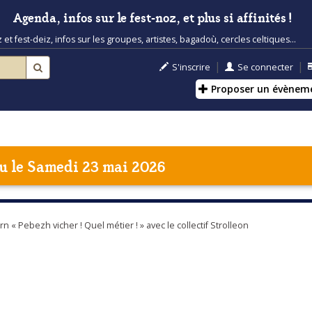
Agenda, infos sur le fest-noz, et plus si affinités !
t fest-deiz, infos sur les groupes, artistes, bagadoù, cercles celtiques...
|
|
S'inscrire
Se connecter
Proposer un évènem
u
le Samedi 23 mai 2026
« Pebezh vicher ! Quel métier ! » avec le collectif Strolleon