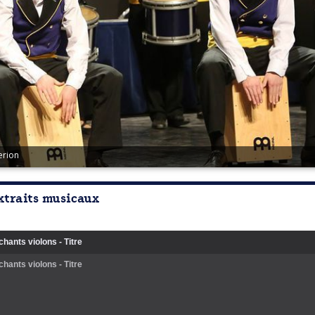
erion
xtraits musicaux
hants violons - Titre
hants violons - Titre