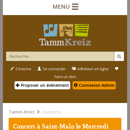
MENU
|
|
|
S'inscrire
Se connecter
Adhésion en ligne
Faire un don
Proposer un évènement
Connexion Admin
Tamm-Kreiz
Concerts
Concert à
Saint-Malo
le Mercredi