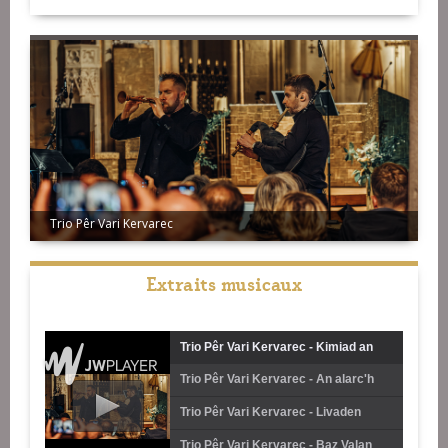
Trio Pêr Vari Kervarec
Extraits musicaux
Trio Pêr Vari Kervarec - Kimiad an
Trio Pêr Vari Kervarec - An alarc'h
Ene
Trio Pêr Vari Kervarec - Livaden
Geris
Trio Pêr Vari Kervarec - Baz Valan