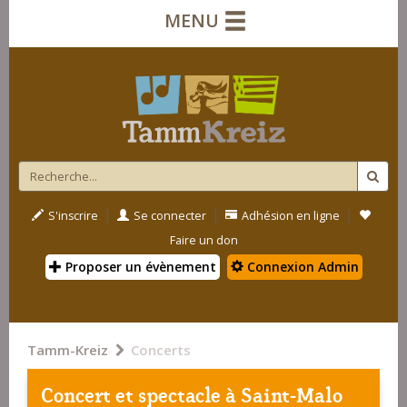
MENU
|
|
|
S'inscrire
Se connecter
Adhésion en ligne
Faire un don
Proposer un évènement
Connexion Admin
Tamm-Kreiz
Concerts
Concert et spectacle à
Saint-Malo