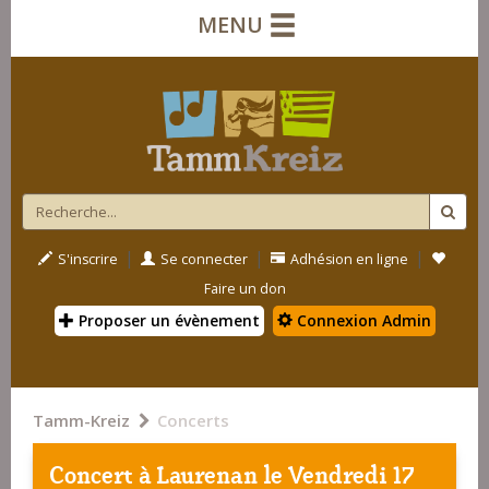
MENU
|
|
|
S'inscrire
Se connecter
Adhésion en ligne
Faire un don
Proposer un évènement
Connexion Admin
Tamm-Kreiz
Concerts
Concert à
Laurenan
le Vendredi 17