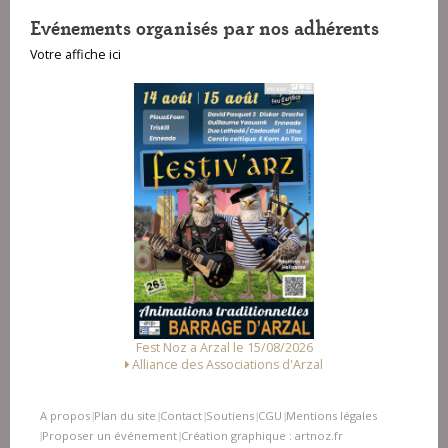
Evénements organisés par nos adhérents
Votre affiche ici
Fest Noz a Arzal le 15/08/2026
Alliance des Associations d'Arzal
A propos
Plan du site
Contact
Soutiens
CGU
Mentions légales
|
|
|
|
|
Proposer un événement
Création graphique : artnoz.fr
|
|