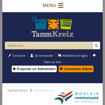
MENU
|
|
|
S'inscrire
Se connecter
Adhésion en ligne
Faire un don
Proposer un évènement
Connexion Admin
Tamm-Kreiz
Fest-Noz et Fest-Deiz