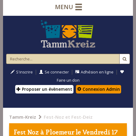
MENU
|
|
|
S'inscrire
Se connecter
Adhésion en ligne
Faire un don
Proposer un évènement
Connexion Admin
Tamm-Kreiz
Fest-Noz et Fest-Deiz
Fest Noz à
Ploemeur
le Vendredi 17