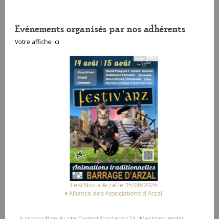
Evénements organisés par nos adhérents
Votre affiche ici
Fest Noz a Arzal le 15/08/2026
Alliance des Associations d'Arzal
A propos
Plan du site
Contact
Soutiens
CGU
Mentions légales
|
|
|
|
|