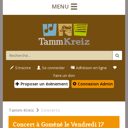
MENU
|
|
|
S'inscrire
Se connecter
Adhésion en ligne
Faire un don
Proposer un évènement
Connexion Admin
Tamm-Kreiz
Concerts
Concert à
Goméné
le Vendredi 17