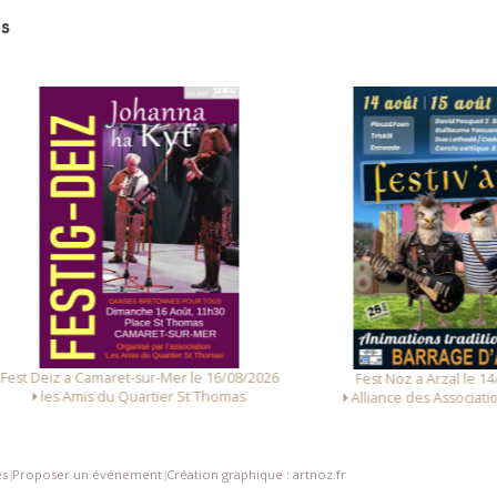
s
 Deiz a Camaret-sur-Mer le 16/08/2026
Fest Noz a Arzal le 14/08/
les Amis du Quartier St Thomas
Alliance des Associations d
es
Proposer un événement
Création graphique : artnoz.fr
|
|