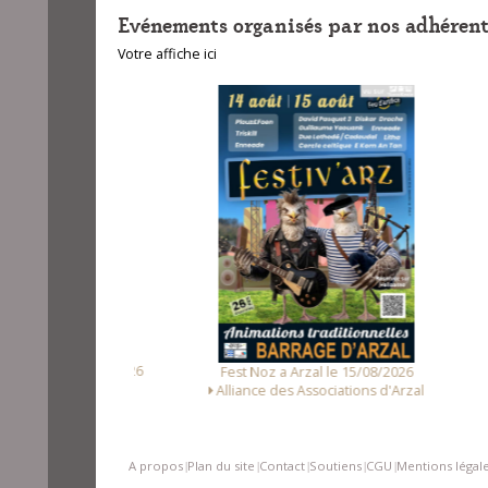
Evénements organisés par nos adhérent
Votre affiche ici
unet le 14/08/2026
Fest
Fest Noz a Arzal le 15/08/2026
Loc Noz
Alliance des Associations d'Arzal
A propos
Plan du site
Contact
Soutiens
CGU
Mentions légal
|
|
|
|
|