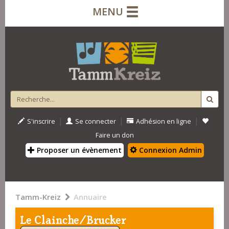
MENU
|
|
|
S'inscrire
Se connecter
Adhésion en ligne
Faire un don
Proposer un évènement
Connexion Admin
Tamm-Kreiz
Annuaire
Le Clainche/Brucker