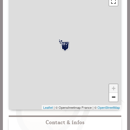
+
−
Leaflet
| © Openstreetmap France | ©
OpenStreetMap
Contact & infos