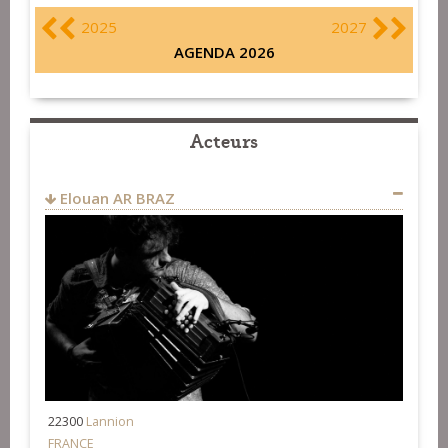
2025
2027
AGENDA 2026
Acteurs
Elouan AR BRAZ
22300
Lannion
FRANCE