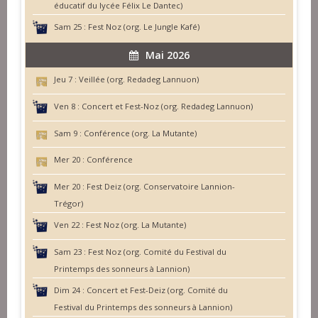
éducatif du lycée Félix Le Dantec)
Sam 25 :
Fest Noz (org. Le Jungle Kafé)
Mai 2026
Jeu 7 :
Veillée (org. Redadeg Lannuon)
Ven 8 :
Concert et Fest-Noz (org. Redadeg Lannuon)
Sam 9 :
Conférence (org. La Mutante)
Mer 20 :
Conférence
Mer 20 :
Fest Deiz (org. Conservatoire Lannion-
Trégor)
Ven 22 :
Fest Noz (org. La Mutante)
Sam 23 :
Fest Noz (org. Comité du Festival du
Printemps des sonneurs à Lannion)
Dim 24 :
Concert et Fest-Deiz (org. Comité du
Festival du Printemps des sonneurs à Lannion)