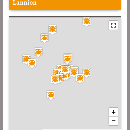
Lannion
+
−