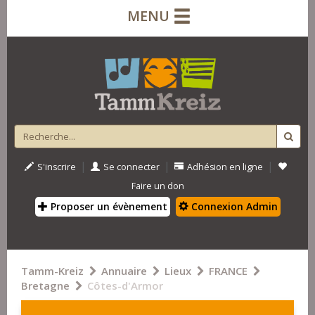
MENU
|
|
|
S'inscrire
Se connecter
Adhésion en ligne
Faire un don
Proposer un évènement
Connexion Admin
Tamm-Kreiz
Annuaire
Lieux
FRANCE
Bretagne
Côtes-d'Armor