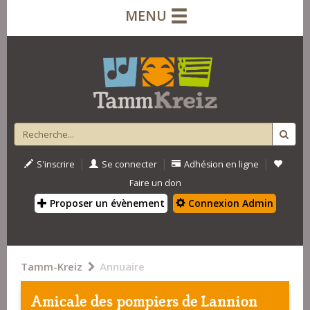
MENU
|
|
|
S'inscrire
Se connecter
Adhésion en ligne
Faire un don
Proposer un évènement
Connexion Admin
Tamm-Kreiz
Annuaire
Amicale des pompiers de Lannion