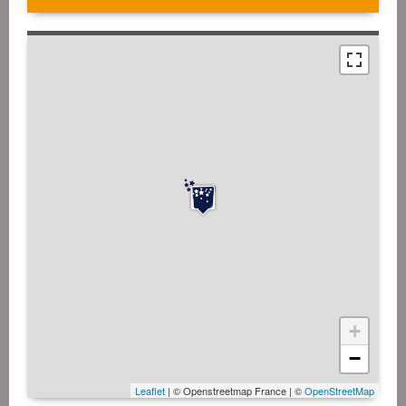
+
−
Leaflet
| © Openstreetmap France | ©
OpenStreetMap