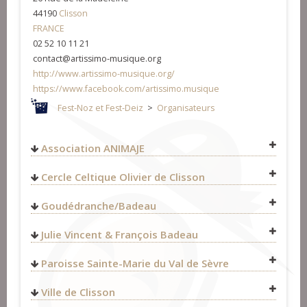
44190
Clisson
FRANCE
02 52 10 11 21
contact@artissimo-musique.org
http://www.artissimo-musique.org/
https://www.facebook.com/artissimo.musique
Fest-Noz et Fest-Deiz
>
Organisateurs
Association ANIMAJE
Cercle Celtique Olivier de Clisson
Goudédranche/Badeau
Julie Vincent & François Badeau
Paroisse Sainte-Marie du Val de Sèvre
http://www.happy-week.fr/
cercledeclisson@gmail.com
Ville de Clisson
http://www.animaje.fr/
http://www.cercledeclisson.fr/
Fest-Noz et Fest-Deiz
>
Organisateurs