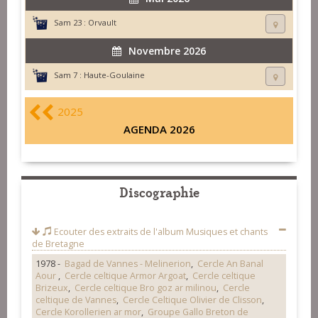
Sam 23 :
Orvault
Novembre 2026
Sam 7 :
Haute-Goulaine
2025
AGENDA 2026
Discographie
Ecouter des extraits de l'album
Musiques et chants
de Bretagne
1978 -
Bagad de Vannes - Melinerion
,
Cercle An Banal
Aour
,
Cercle celtique Armor Argoat
,
Cercle celtique
Brizeux
,
Cercle celtique Bro goz ar milinou
,
Cercle
celtique de Vannes
,
Cercle Celtique Olivier de Clisson
,
Cercle Korollerien ar mor
,
Groupe Gallo Breton de