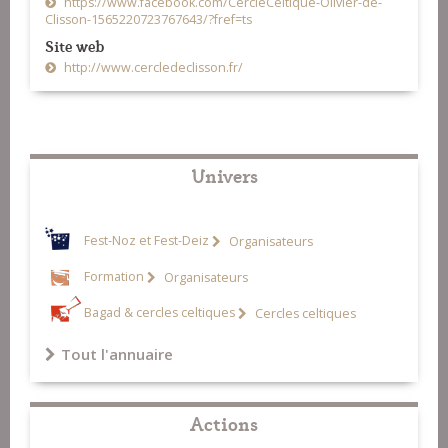
https://www.facebook.com/CercleCeltique-Olivier-de-
Clisson-1565220723767643/?fref=ts
Site web
http://www.cercledeclisson.fr/
Univers
Fest-Noz et Fest-Deiz
Organisateurs
Formation
Organisateurs
Bagad & cercles celtiques
Cercles celtiques
Tout l'annuaire
Actions