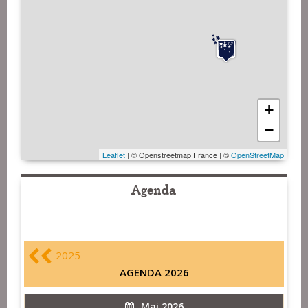
+
−
Leaflet
| © Openstreetmap France | ©
OpenStreetMap
Agenda
2025
AGENDA 2026
Mai 2026