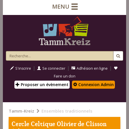
MENU
|
|
|
S'inscrire
Se connecter
Adhésion en ligne
Faire un don
Proposer un évènement
Connexion Admin
Tamm-Kreiz
Ensembles traditionnels
Cercle Celtique Olivier de Clisson