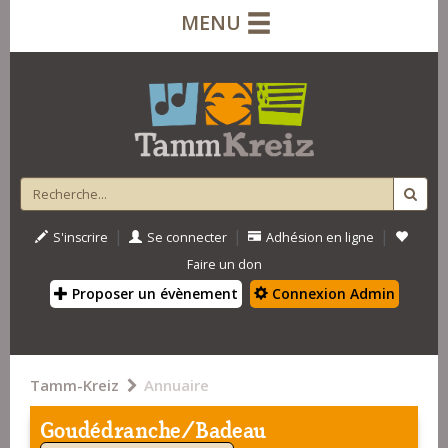
MENU
|
|
|
S'inscrire
Se connecter
Adhésion en ligne
Faire un don
Proposer un évènement
Connexion Admin
Tamm-Kreiz
Annuaire
Goudédranche/Badeau