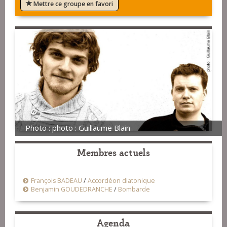
Mettre ce groupe en favori
Photo : photo : Guillaume Blain
Membres actuels
François BADEAU
/
Accordéon diatonique
Benjamin GOUDEDRANCHE
/
Bombarde
Agenda