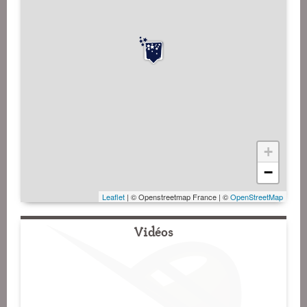
+
−
Leaflet
| © Openstreetmap France | ©
OpenStreetMap
Vidéos