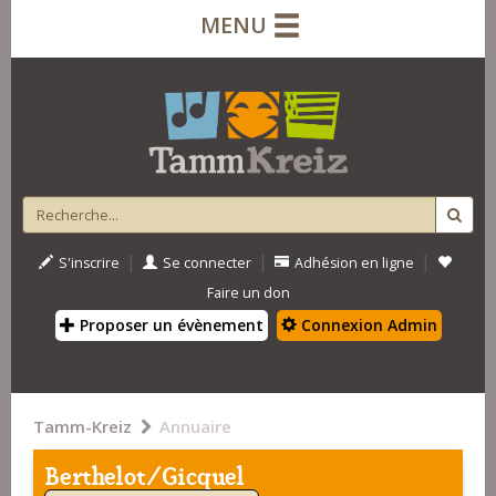
MENU
|
|
|
S'inscrire
Se connecter
Adhésion en ligne
Faire un don
Proposer un évènement
Connexion Admin
Tamm-Kreiz
Annuaire
Berthelot/Gicquel