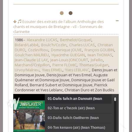
1
2
Ecouter des extraits de l'album
Anthologie des
chants et musiques de Bretagne - v3 - Sonneurs de
clarinette
1986 -
Alexandre LUCAS
,
Berthelot/Gicquel
,
Bidard/Labbé
,
Boulc'h/Cozlin
,
Charles LUCAS
,
Christian
DURO
,
Cozlin/Riou
,
Dominique JOUVE
,
François GOUBIN
,
Goulc'hen MALRIEU
,
Hyacinthe GUEGAN
,
Iwan THOMAS
,
Jean-Claude LE LAY
,
Jean-Louis JONCOURT
,
JoFeRo
,
Marchand/Crépillon
,
Pierre FLOHIC
,
Thomas/Guégan
,
Urvoy/Malrieu
,
Yves ERMEL
,
Yves LEBLANC
, Denis Jouan et
Dominique Jouve, Denis Jouan et Yves Ermel, Auguste
Quémener et Dominique Jouve, Dominique Jouve et Gaël
Rolland, Bernard Subert et Dominique Jouve, Pierrick
Cordonnier et Yves Leblanc, Christian Duro et Zon Budès
01-Dañs fañch an Danouët (Iwan
02-Ton ar c'hezek (air) (Iwan
Thomas)
Thomas et Félix Guégan)
03-Dañs fañch Gwilherm (Iwan
Thomas et Félix Guégan)
04-Ton kenavo (air) (Iwan Thomas)