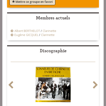
Mettre ce groupe en favori
Membres actuels
Albert BERTHELOT
/
Clarinette
Eugène GICQUEL
/
Clarinette
Discographie