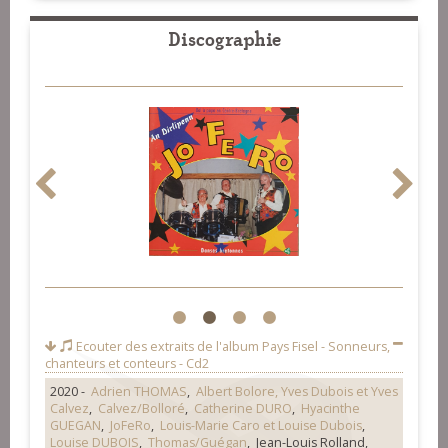
Discographie
1
2
3
4
Ecouter des extraits de l'album
Pays Fisel - Sonneurs,
chanteurs et conteurs - Cd2
2020 -
Adrien THOMAS
,
Albert Bolore, Yves Dubois et Yves
Calvez
,
Calvez/Bolloré
,
Catherine DURO
,
Hyacinthe
GUEGAN
,
JoFeRo
,
Louis-Marie Caro et Louise Dubois
,
Louise DUBOIS
,
Thomas/Guégan
, Jean-Louis Rolland,