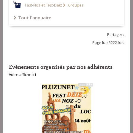
Calvez et Albert Boloré)
(JoFeRo)
Fest-Noz et Fest-Deiz
Groupes
Tout l'annuaire
Partager :
Page lue 5222 fois
Evénements organisés par nos adhérents
Votre affiche ici