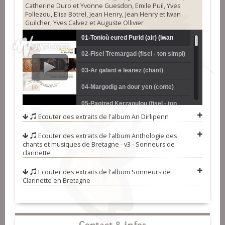
Catherine Duro et Yvonne Guesdon, Emile Puil, Yves
Follezou, Elisa Botrel, Jean Henry, Jean Henry et Iwan
Guilcher, Yves Calvez et Auguste Ollivier
01-Tonioù eured Purid (air) (Iwan
02-Fisel Tremargad (fisel - ton simpl)
Thomas et Félix Guégan)
(Iwan Thomas et Félix Guégan)
03-Ar galant e leanez (chant)
(Catherine Duro)
04-Margodig an dour yen (conte)
(Jean-Louis Rolland)
05-Paotred Kerzaoulou (fisel - ton
Ecouter des extraits de l'album
An Dirlipenn
simpl) (Catherine Duro et Yvonne
06-Teir blac'h yaouank (chant)
Ecouter des extraits de l'album
Anthologie des
Guesdon)
(Catherine Duro)
07-Ar serjant-major (fisel - ton
chants et musiques de Bretagne - v3 - Sonneurs de
clarinette
simpl) (Catherine Duro et Yvonne
08-Plac'hig yaouank Plusulian (fisel
Guesdon)
- bal) (Catherine Duro et Yvonne
09-Ar plac'h yaouank debochet gant
Ecouter des extraits de l'album
Sonneurs de
Clarinette en Bretagne
Guesdon)
kañfarted (fisel - ton doubl)
10-Fisel Mêl-Karaez (fisel - ton
(Catherine Duro et Yvonne
simpl) (Emile Puil)
11-Ar pardonioù a zo graet evit
Guesdon)
enoriñ ar sent (fisel - ton simpl)
12-Ar plac'h yaouank debochet gant
Contact & infos