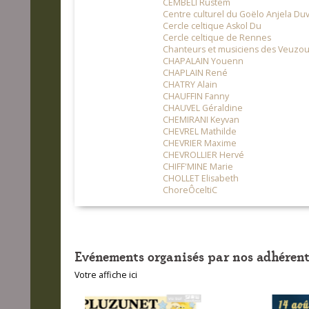
CEMBELI Rustem
Centre culturel du Goëlo Anjela Duv
Cercle celtique Askol Du
Cercle celtique de Rennes
Chanteurs et musiciens des Veuzo
CHAPALAIN Youenn
CHAPLAIN René
CHATRY Alain
CHAUFFIN Fanny
CHAUVEL Géraldine
CHEMIRANI Keyvan
CHEVREL Mathilde
CHEVRIER Maxime
CHEVROLLIER Hervé
CHIFF'MINE Marie
CHOLLET Elisabeth
ChoreÔceltiC
Evénements organisés par nos adhérent
Votre affiche ici