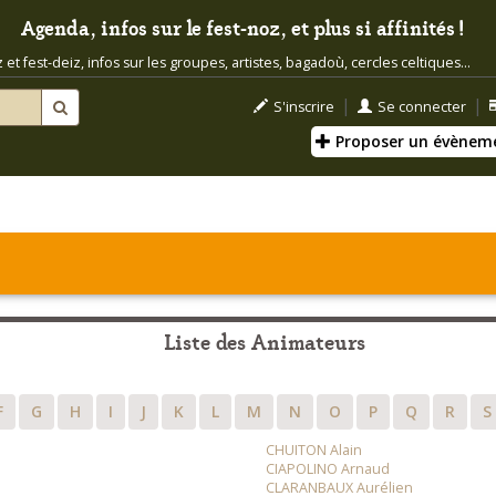
Agenda, infos sur le fest-noz, et plus si affinités !
t fest-deiz, infos sur les groupes, artistes, bagadoù, cercles celtiques...
|
|
S'inscrire
Se connecter
Proposer un évènem
Liste des Animateurs
F
G
H
I
J
K
L
M
N
O
P
Q
R
S
CHUITON Alain
CIAPOLINO Arnaud
CLARANBAUX Aurélien