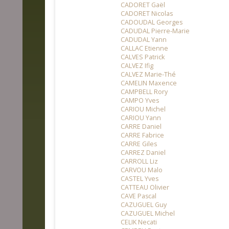
CADORET Gaël
CADORET Nicolas
CADOUDAL Georges
CADUDAL Pierre-Marie
CADUDAL Yann
CALLAC Etienne
CALVES Patrick
CALVEZ Ifig
CALVEZ Marie-Thé
CAMELIN Maxence
CAMPBELL Rory
CAMPO Yves
CARIOU Michel
CARIOU Yann
CARRE Daniel
CARRE Fabrice
CARRE Giles
CARREZ Daniel
CARROLL Liz
CARVOU Malo
CASTEL Yves
CATTEAU Olivier
CAVE Pascal
CAZUGUEL Guy
CAZUGUEL Michel
CELIK Necati