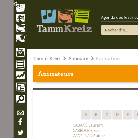
Agenda des fest-noz e
Tamm-Kreiz
Annuaire
Formation
Animateurs
A
B
C
D
E
CABANÉ Laurent
CABEDOCE Eric
CADEILLAN Patrick