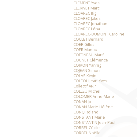
CLEMENT Yves
CLERIVET Marc
CLOAREC Ifig
CLOAREC Jakez
CLOAREC Jonathan
CLOAREC Léna
CLOAREC-DUMONT Caroline
COCLET Bernard
COER Gilles
COER Manou
COFFINEAU Marif
COGNET Clémence
COIRON Yannig
COJEAN Simon
COLAS Kévin
COLEOU Jean-Yves
Collectif ARP
COLLEU Michel
COLOMER Anne-Marie
CONAN Jo
CONAN Marie-Hélène
CONQ Roland
CONSTANT Marie
CONSTANTIN Jean-Paul
CORBEL Cécile
CORBEL Noëlle