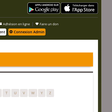
|
Adhésion en ligne
Faire un don
ent
Connexion Admin
T
U
V
W
Y
Z