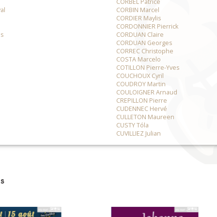
CORBEL Patrice
al
CORBIN Marcel
CORDIER Maylis
CORDONNIER Pierrick
us
CORDUAN Claire
CORDUAN Georges
CORREC Christophe
COSTA Marcelo
COTILLON Pierre-Yves
COUCHOUX Cyril
COUDROY Martin
COULOIGNER Arnaud
CREPILLON Pierre
CUDENNEC Hervé
CULLETON Maureen
CUSTY Tóla
CUVILLIEZ Julian
s