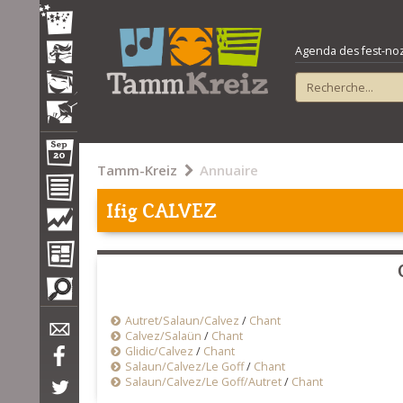
Agenda des fest-noz e
Tamm-Kreiz
Annuaire
Ifig CALVEZ
Autret/Salaun/Calvez
/
Chant
Calvez/Salaün
/
Chant
Glidic/Calvez
/
Chant
Salaun/Calvez/Le Goff
/
Chant
Salaun/Calvez/Le Goff/Autret
/
Chant