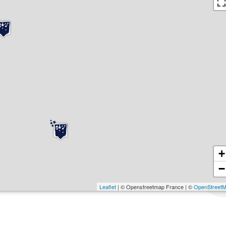
+
−
Leaflet
| © Openstreetmap France | ©
OpenStreet