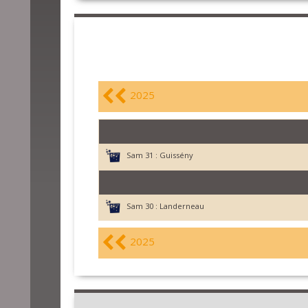
2025
Sam 31 :
Guissény
Sam 30 :
Landerneau
2025