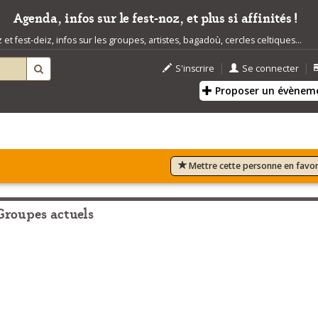
Agenda, infos sur le fest-noz, et plus si affinités !
t fest-deiz, infos sur les groupes, artistes, bagadoù, cercles celtiques...
|
|
S'inscrire
Se connecter
Proposer un évènem
Mettre cette personne en favor
Groupes actuels