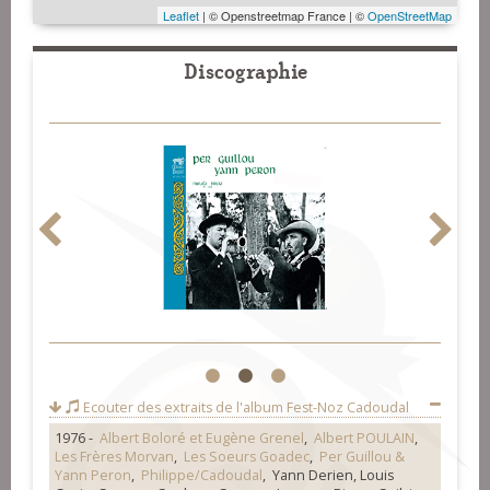
Leaflet
| © Openstreetmap France | ©
OpenStreetMap
Discographie
1
2
3
Ecouter des extraits de l'album
Fest-Noz Cadoudal
1976 -
Albert Boloré et Eugène Grenel
,
Albert POULAIN
,
Les Frères Morvan
,
Les Soeurs Goadec
,
Per Guillou &
Yann Peron
,
Philippe/Cadoudal
, Yann Derien, Louis