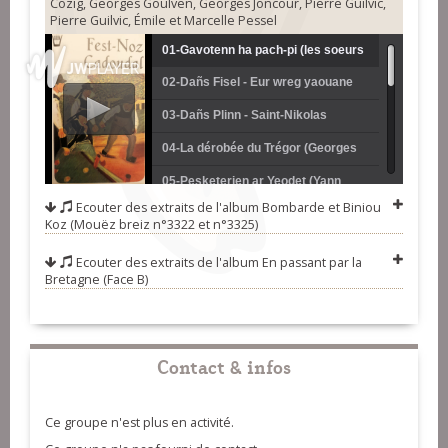
Cozig, Georges Goulven, Georges Joncour, Pierre Guilvic,
Pierre Guilvic, Émile et Marcelle Pessel
01-Gavotenn ha pach-pi (les soeurs
02-Dañs Fisel - Eur wreg yaouane
Goadec)
magerez (les frères Morvan)
03-Dañs Plinn - Saint-Nikolas
(Eugène Greunel et Albert Bolloré)
04-La dérobée du Trégor (Georges
Cadoudal et Daniel Philippe)
05-Pesketerien ar Yeodet (Yann
Ecouter des extraits de l'album
Bombarde et Biniou
Derien)
06-Bonjour bonne femme (Louis
Koz (Mouëz breiz n°3322 et n°3325)
Cozig)
07-Kichenig ar vilin (Georges
Ecouter des extraits de l'album
En passant par la
Bretagne (Face B)
Goulven)
08-Dañs dro, bal ha dañs-dro Fisel
(Georges Cadoudal et Daniel
09-Dañs Plin - Va c'halon a zo
Philippe)
frailhet (les frères Morvan)
10-Loutan doujik ma bihanig
Contact & infos
(berceuse) (Georges Joncour)
11-Jabadao (Yann Peron et Pierre
Guillou)
12-Marche de Cadoudal (Pierre
Ce groupe n'est plus en activité.
Guilvic)
13-Amzer er heneu (Emile et Marcel