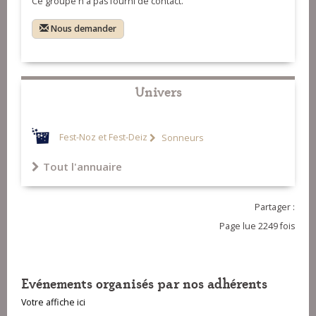
Ce groupe n'a pas fourni de contact.
Pessel et Pierre Guilvic)
14-C'est entre nous les jeunes filles
Nous demander
(Albert Poulain)
Univers
Fest-Noz et Fest-Deiz
Sonneurs
Tout l'annuaire
Partager :
Page lue 2249 fois
Evénements organisés par nos adhérents
Votre affiche ici