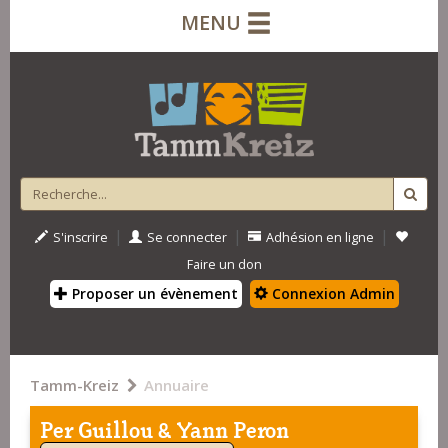
MENU
|
|
|
S'inscrire
Se connecter
Adhésion en ligne
Faire un don
Proposer un évènement
Connexion Admin
Tamm-Kreiz
Annuaire
Per Guillou & Yann Peron