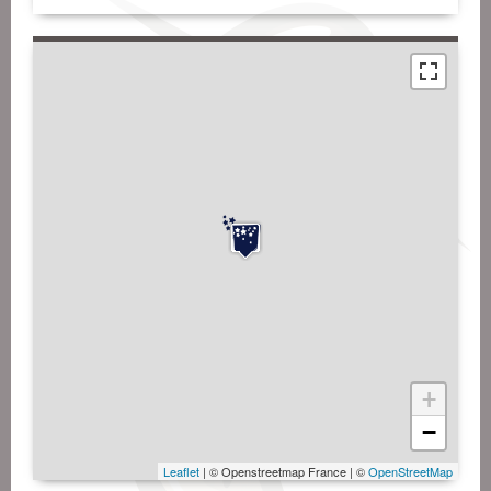
+
−
Leaflet
| © Openstreetmap France | ©
OpenStreetMap