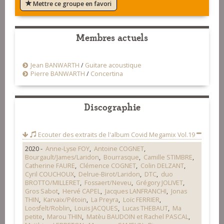
Mettre ce groupe en favori
Membres actuels
Jean BANWARTH
/
Guitare acoustique
Pierre BANWARTH
/
Concertina
Discographie
Ecouter des extraits de l'album
Covid Megamix Vol.19
2020 -
Anne-Lyse FOY
,
Antoine COGNET
,
Bourgault/James/Laridon
,
Bourrasque
,
Camille STIMBRE
,
Catherine FAURE
,
Clémence COGNET
,
Colin DELZANT
,
Cyril COUCHOUX
,
Delrue-Birot/Laridon
,
DTC
,
duo
BROTTO/MILLERET
,
Fossaert/Neveu
,
Grégory JOLIVET
,
Gros Sabot
,
Hervé CAPEL
,
Jacques LANFRANCHI
,
Jonas
THIN
,
Karvaix/Pétoin
,
La Preyra
,
Loïc FERRIER
,
Loosfelt/Roblin
,
Louis JACQUES
,
Lucas THEBAUT
,
Ma
petite
,
Marou THIN
,
Matèu BAUDOIN et Rachel PASCAL
,