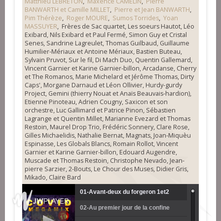
Matthieu LEBRETON
,
Maxence CAMELIN
,
Pierre
BANWARTH et Camille MILLET
,
Pierre et Jean BANWARTH
,
Pim Thérèze
,
Roger MOURE
,
Sumos Torrides
,
Yoan
MASSUYER
, Frères de Sac quartet, Les soeurs Hautot, Léo
Exibard, Nils Exibard et Paul Fermé, Simon Guy et Cristal
Senes, Sandrine Lagreulet, Thomas Guilbaud, Guillaume
Humilier-Mériaux et Antoine Mériaux, Bastien Buteau,
Sylvain Pruvot, Sur le fil, Di Mach Duo, Quentin Gallemard,
Vincent Garnier et Karine Garnier-billon, Arcadanse, Cherry
et The Romanos, Marie Michelard et Jérôme Thomas, Dirty
Caps', Morgane Darnaud et Léon Ollivier, Hurdy-gurdy
Project, Gemini (thierry Nouat et Anaïs Beauvais-hardion),
Etienne Pinoteau, Adrien Cougny, Saxicon et son
orchestre, Luc Gallimard et Patrice Pinon, Sébastien
Lagrange et Quentin Millet, Marianne Evezard et Thomas
Restoin, Maurel Drop Trio, Frédéric Sonnery, Clare Rose,
Gilles Michaelidis, Nathalie Bernat, Magnats, Joan-Miquèu
Espinasse, Les Globals Blancs, Romain Rollot, Vincent
Garnier et Karine Garnier-billon, Edouard Augendre,
Muscade et Thomas Restoin, Christophe Nevado, Jean-
pierre Sarzier, 2-Bouts, Le Chour des Muses, Didier Gris,
Mikado, Claire Bard
01-Avant-deux du forgeron 1et2
02-Au premier jour de la confine
(Thomas Fossaert et Sarah Neveu)