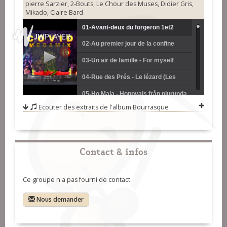
pierre Sarzier, 2-Bouts, Le Chour des Muses, Didier Gris,
Mikado, Claire Bard
01-Avant-deux du forgeron 1et2
02-Au premier jour de la confine
(Thomas Fossaert et Sarah Neveu)
(Frères de Sac quartet)
03-Un air de famille - For myself
(Baptiste Loosfelt et Benoît Roblin)
04-Rue des Prés - Le lézard (Les
soeurs Hautot)
05-Ho Maja - Hoppvals från njurunda
Ecouter des extraits de l'album
Bourrasque
(Léo Exibard, Nils Exibard et Paul
06-Jean Flambart (Mathilde Karvaix
Fermé)
et Léo Petoin)
07-Rencontre (DTC (Antoine Turpaut
et Romain Chéré))
08-Solidarity forever (Simon Guy et
Contact & infos
Cristal Senes)
09-Viruska 19 (Sandrine Lagreulet)
10-Kas a-barh a' la casbah (Thomas
Ce groupe n'a pas fourni de contact.
Guilbaud, Guillaume Humilier-
11-Bourrée droite du Morvan -
Nous demander
Mériaux et Antoine Mériaux)
Bourrée de Glux (Bastien Buteau)
12-La triste noce - Le flambeau