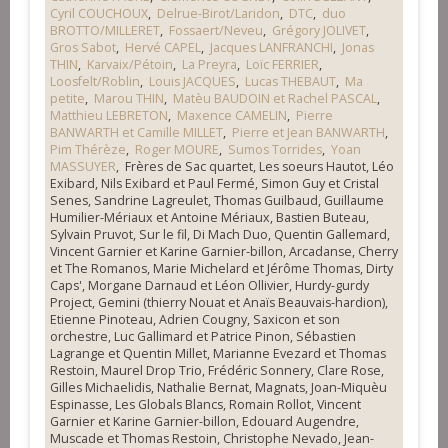
Cyril COUCHOUX
,
Delrue-Birot/Laridon
,
DTC
,
duo
BROTTO/MILLERET
,
Fossaert/Neveu
,
Grégory JOLIVET
,
Gros Sabot
,
Hervé CAPEL
,
Jacques LANFRANCHI
,
Jonas
THIN
,
Karvaix/Pétoin
,
La Preyra
,
Loïc FERRIER
,
Loosfelt/Roblin
,
Louis JACQUES
,
Lucas THEBAUT
,
Ma
petite
,
Marou THIN
,
Matèu BAUDOIN et Rachel PASCAL
,
Matthieu LEBRETON
,
Maxence CAMELIN
,
Pierre
BANWARTH et Camille MILLET
,
Pierre et Jean BANWARTH
,
Pim Thérèze
,
Roger MOURE
,
Sumos Torrides
,
Yoan
MASSUYER
, Frères de Sac quartet, Les soeurs Hautot, Léo
Exibard, Nils Exibard et Paul Fermé, Simon Guy et Cristal
Senes, Sandrine Lagreulet, Thomas Guilbaud, Guillaume
Humilier-Mériaux et Antoine Mériaux, Bastien Buteau,
Sylvain Pruvot, Sur le fil, Di Mach Duo, Quentin Gallemard,
Vincent Garnier et Karine Garnier-billon, Arcadanse, Cherry
et The Romanos, Marie Michelard et Jérôme Thomas, Dirty
Caps', Morgane Darnaud et Léon Ollivier, Hurdy-gurdy
Project, Gemini (thierry Nouat et Anaïs Beauvais-hardion),
Etienne Pinoteau, Adrien Cougny, Saxicon et son
orchestre, Luc Gallimard et Patrice Pinon, Sébastien
Lagrange et Quentin Millet, Marianne Evezard et Thomas
Restoin, Maurel Drop Trio, Frédéric Sonnery, Clare Rose,
Gilles Michaelidis, Nathalie Bernat, Magnats, Joan-Miquèu
Espinasse, Les Globals Blancs, Romain Rollot, Vincent
Garnier et Karine Garnier-billon, Edouard Augendre,
Muscade et Thomas Restoin, Christophe Nevado, Jean-