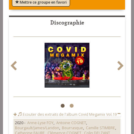
Mettre ce groupe en favori
Discographie
1
2
Ecouter des extraits de l'album
Covid Megamix Vol.19
2020 -
Anne-Lyse FOY
,
Antoine COGNET
,
Bourgault/James/Laridon
,
Bourrasque
,
Camille STIMBRE
,
Catherine FAURE
,
Clémence COGNET
,
Colin DELZANT
,