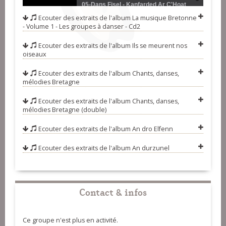
Jean - La Godinette
05-Dans Fisel - Kanfarded Ar C'Hoat
Ecouter des extraits de l'album
La musique Bretonne
06-An Dro - Kistinidiz
- Volume 1 - Les groupes à danser - Cd2
07-Les Guedennes - La
Ecouter des extraits de l'album
Ils se meurent nos
oiseaux
Mirlitantouille
08-Dans Fisel - Kanfarded Rostren
09-An Dro Elfenn - Satanazet
Ecouter des extraits de l'album
Chants, danses,
mélodies Bretagne
10-Gavotte à Deux Violons - Ar
Ecouter des extraits de l'album
Chants, danses,
Skloferien
11-Highlands - Galorn
mélodies Bretagne (double)
12-L'artilleur - Sonerien Du
Ecouter des extraits de l'album
An dro Elfenn
13-Trous E Kerdiez - Bleizi Ruz
Ecouter des extraits de l'album
An durzunel
14-Sonit Plac'Hed Yaouank -
Korriganed
15-Rond d'Loudia - Chantou
D'Loudia
16-N'Amzer A Dri Huech Vle - Tri
Contact & infos
Pichon
Ce groupe n'est plus en activité.