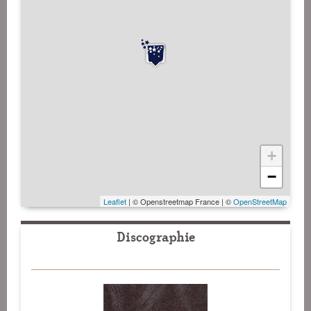
+
−
Leaflet
| © Openstreetmap France | ©
OpenStreetMap
Discographie