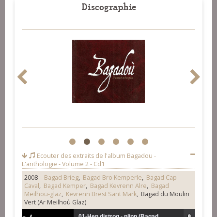
Discographie
1
2
3
4
5
6
Ecouter des extraits de l'album
Bagadou -
L'anthologie - Volume 2 - Cd1
2008 -
Bagad Brieg
,
Bagad Bro Kemperle
,
Bagad Cap-
Caval
,
Bagad Kemper
,
Bagad Kevrenn Alre
,
Bagad
Meilhou-glaz
,
Kevrenn Brest Sant Mark
, Bagad du Moulin
Vert (Ar Meilhoù Glaz)
01-Hep distrog - plinn (Bagad