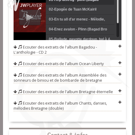
02-Epogée de Tuan McKairil
Kemper)
(Kevrenn Brest Sant-Mark)
03-En tu all d'ar menez - Mélodie,
gavotte (Bagad Brieg)
04-Enez avalon - Plinn (Bagad Bro
Kemperle)
05-Ballade, gavotte dardoup, bal à 4,
Ecouter des extraits de l'album
Bagadou -
mélodie (Bagad Ar Meilhoù Glaz)
06-En vro vigouden - Mélodie,
L'anthologie - CD 2
jabadao (Bagad Cap Caval)
07-Suite de Brest - Rd St Vincent, 6
Ecouter des extraits de l'album
Ocean Liberty
tps, mélodie (Kevrenn Alré)
Ecouter des extraits de l'album
Assemblée des
sonneurs de biniou et de bombarde de bretagne
Ecouter des extraits de l'album
Bretagne éternelle
Ecouter des extraits de l'album
Chants, danses,
mélodies Bretagne (double)
Contact & infos