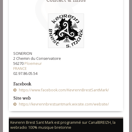
SONERION
2 Chemin du Conservatoire
56270
Ploemeur
FRANCE
02.97.86.05.54
Facebook
https://www.facebook.com/KevrennBrestSantMark/
Site web
https://kevrennbrestsantmark.wixsite.com/website/
Kevrenn Brest Sant Mark est programmé sur CanalBREIZH, la
webradio 100% musique bretonne