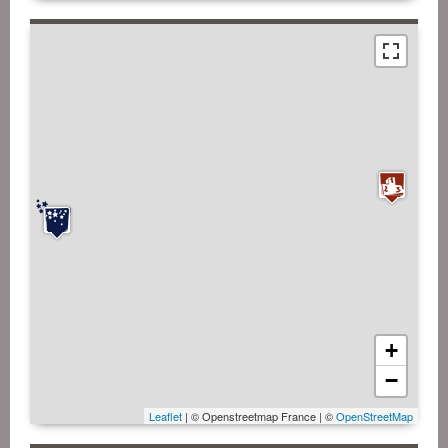
+
−
Leaflet
| © Openstreetmap France | ©
OpenStreetMap