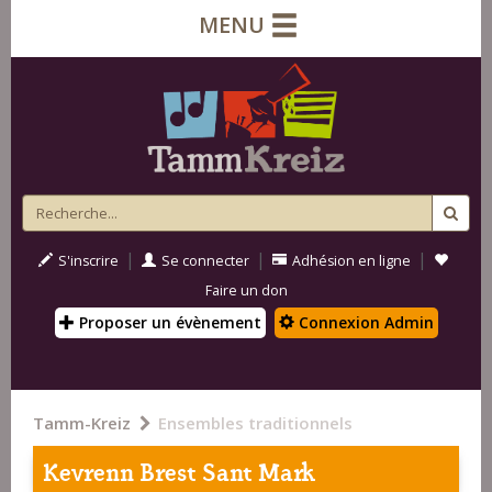
MENU
|
|
|
S'inscrire
Se connecter
Adhésion en ligne
Faire un don
Proposer un évènement
Connexion Admin
Tamm-Kreiz
Ensembles traditionnels
Kevrenn Brest Sant Mark