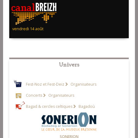
vendredi 14 août
Univers
Fest-Noz et Fest-Deiz
Organisateurs
Concerts
Organisateurs
Bagad & cercles celtiques
Bagadoù
SONERION