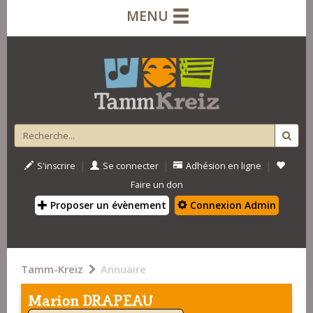
MENU
|
|
|
S'inscrire
Se connecter
Adhésion en ligne
Faire un don
Proposer un évènement
Connexion Admin
Tamm-Kreiz
Annuaire
Marion DRAPEAU