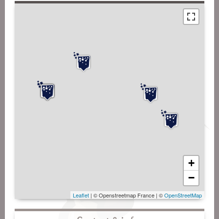
+
−
Leaflet
| © Openstreetmap France | ©
OpenStreetMap