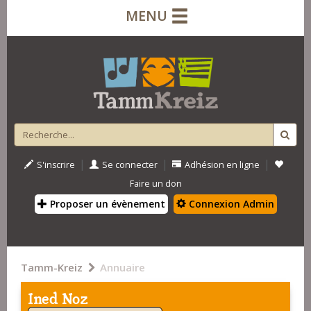
MENU
|
|
|
S'inscrire
Se connecter
Adhésion en ligne
Faire un don
Proposer un évènement
Connexion Admin
Tamm-Kreiz
Annuaire
Ined Noz