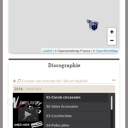
+
−
Leaflet
| © Openstreetmap France | ©
OpenStreetMap
Discographie
Ecouter des extraits de l'album
Nijabell
2014 -
Ined Noz
01-Cercle circassien
02-Valse écossaise
03-Cochinchine
04-Polka plinn