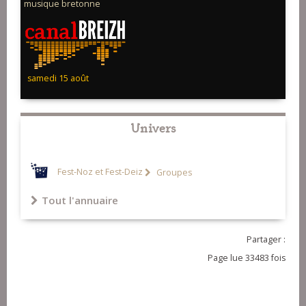
musique bretonne
samedi 15 août
Univers
Fest-Noz et Fest-Deiz
Groupes
Tout l'annuaire
Partager :
Page lue 33483 fois