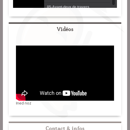
05-Avant-deux de travers
06-Kas a barh
07-Gavotte
Vidéos
08-Kost ar c'hoad
09-Jeunes Bretons (bourrée)
10-Scottich
11-Ecolos (laridé 8 temps)
12-Rond de Loudéac
Ined noz
Contact & infos