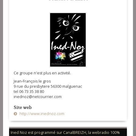
Ce groupe n'est plus en activité.
Jean-François le gros
9 rue du presbytere 56300 malguenac
tel 06 73 35 38 80
inednoz@netcourrier.com
Site web
http://www.inednoz.com
Ined Noz est programmé sur CanalBREIZH, la webradio 100%