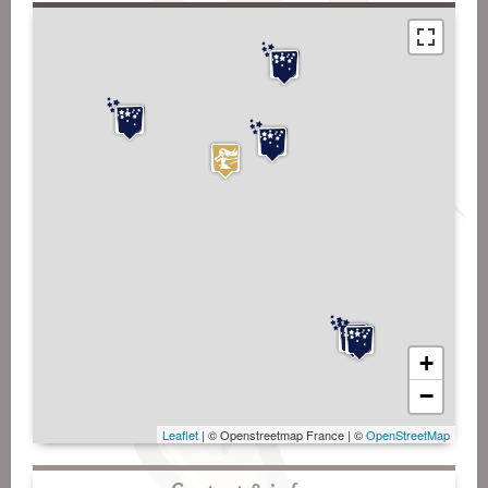
+
−
Leaflet
| © Openstreetmap France | ©
OpenStreetMap