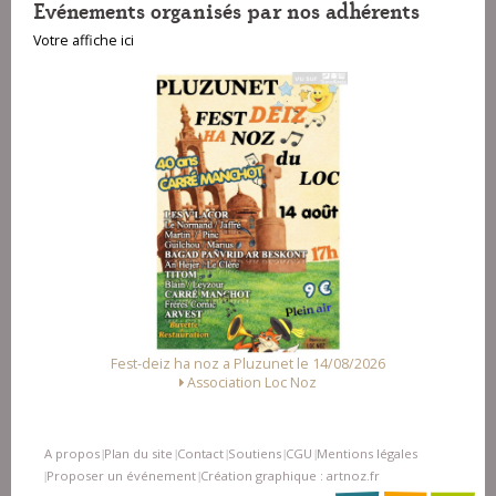
Evénements organisés par nos adhérents
Votre affiche ici
Fest-deiz ha noz a Pluzunet le 14/08/2026
F
Association Loc Noz
Al
A propos
Plan du site
Contact
Soutiens
CGU
Mentions légales
|
|
|
|
|
Proposer un événement
Création graphique : artnoz.fr
|
|