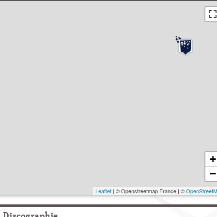
+
−
Leaflet
| © Openstreetmap France | ©
OpenStreet
Discographie