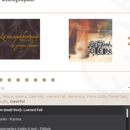
3
4
5
6
7
8
9
 90
l
,
Ihnze
,
Karma
,
Katé Mé
,
Loened Fall
,
Menestra
,
Penn Gollo
,
Pevar Den
,
majik
, Gwenfol
n doubl fisel)- Loened Fall
urlet - Karma
ternelles (ridée 6 tps) - Filifala