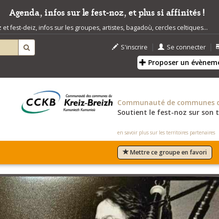
Agenda, infos sur le fest-noz, et plus si affinités !
t fest-deiz, infos sur les groupes, artistes, bagadoù, cercles celtiques...
|
|
S'inscrire
Se connecter
Proposer un évènem
Communauté de communes du
Soutient le fest-noz sur son t
en savoir plus sur les territoires partenaires
Mettre ce groupe en favori