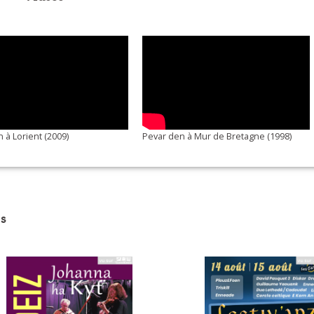
ouillette de Fougères - Ihnze
quoi sert-elle (rd de st-vincent) - Katé-Mé
 à Lorient (2009)
Pevar den à Mur de Bretagne (1998)
s