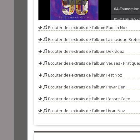
04-Tounemine e
05-Dans Tro - 
Ecouter des extraits de l'album
Pad an Noz
06-Hanter Dro
Ecouter des extraits de l'album
La musique Breton
07-Plinn (ton 
08-Danse des S
Ecouter des extraits de l'album
Dek vloaz
09-Dans Fisel
Ecouter des extraits de l'album
Veuzes - Pratiques
10-Vendanges 
Ecouter des extraits de l'album
Fest Noz
11-Anna (scott
Ecouter des extraits de l'album
Pevar Den
12-Lez ar Drin
Ecouter des extraits de l'album
L'esprit Celte
13-Les Filles
Ecouter des extraits de l'album
Liv an Noz
14-De 6 à 7 (ri
15-Suite Fisel 
16-Dañs Roun 