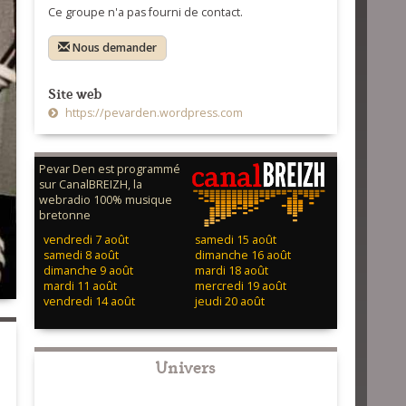
Ce groupe n'a pas fourni de contact.
Nous demander
Site web
https://pevarden.wordpress.com
Pevar Den est programmé
sur CanalBREIZH, la
webradio 100% musique
bretonne
vendredi 7 août
samedi 15 août
samedi 8 août
dimanche 16 août
dimanche 9 août
mardi 18 août
mardi 11 août
mercredi 19 août
vendredi 14 août
jeudi 20 août
Univers