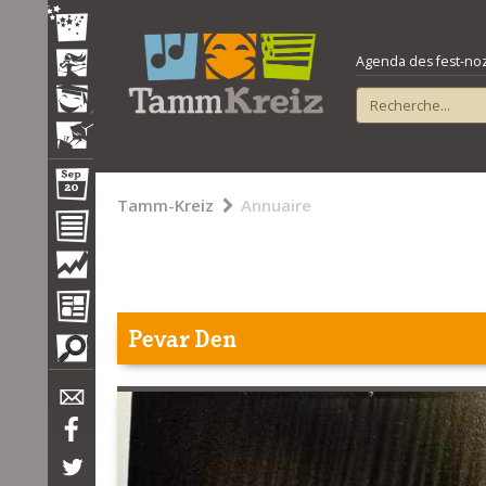
Agenda des fest-noz e
Tamm-Kreiz
Annuaire
Pevar Den