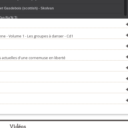
t Gasdebois (scottish) - Skolvan
Tan Ba'N Ti
 - Menestra
ne - Volume 1 - Les groupes à danser - Cd1
doubl) - Darhaou
pontailhou (laridé 8 tps) - Spontus
 - Pevar Den
 actuelles d'une cornemuse en liberté
(andro) - Emsaverien
ish) - Gwenfoll Orchestra
a - Penn Gollo
 de Questembert - Rozaroun
dée 6 tps) - Talar
- Termajik
Landeda - Diwall
Vidéos