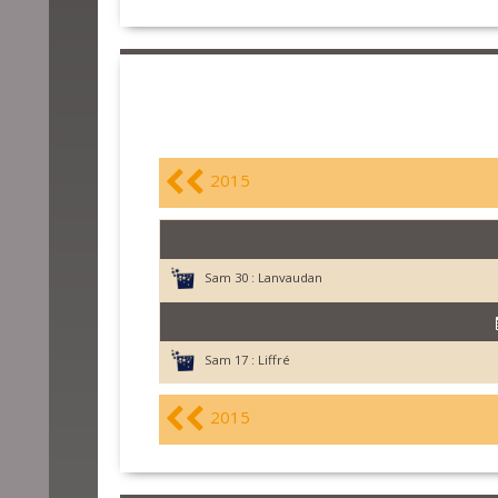
2015
Sam 30 :
Lanvaudan
Sam 17 :
Liffré
2015