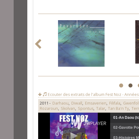
1
2
Ecouter des extraits de l'album
Fest Noz - Années
2011 -
Darhaou
,
Diwall
,
Emsaverien
,
Filifala
,
Gwenfo
Rozaroun
,
Skolvan
,
Spontus
,
Talar
,
Tan Ba'n Ty
,
Ter
01-An Daou (to
02-Gavotte Po
03-Histoires Ma