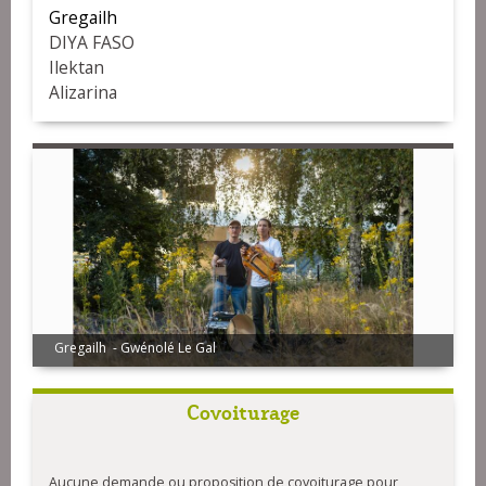
Gregailh
DIYA FASO
Ilektan
Alizarina
Gregailh - Gwénolé Le Gal
Covoiturage
Aucune demande ou proposition de covoiturage pour