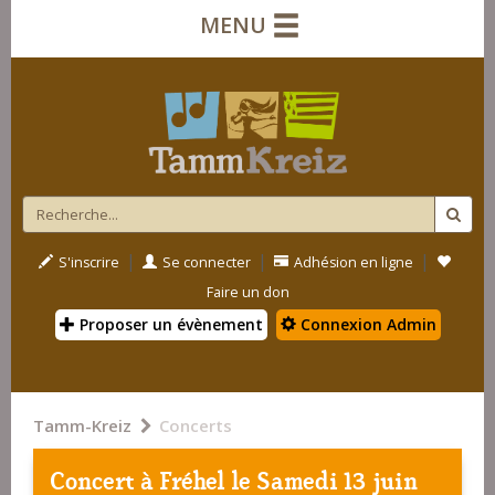
MENU
|
|
|
S'inscrire
Se connecter
Adhésion en ligne
Faire un don
Proposer un évènement
Connexion Admin
Tamm-Kreiz
Concerts
Concert à
Fréhel
le Samedi 13 juin