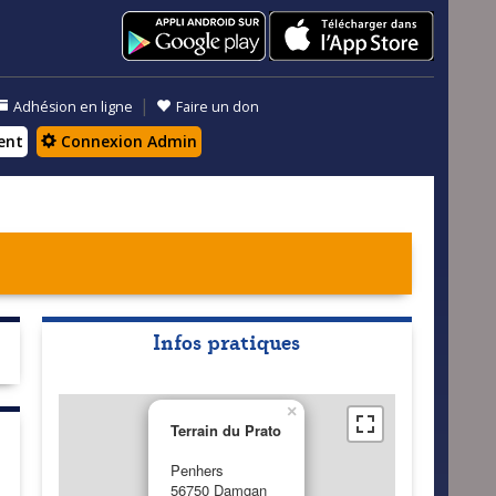
|
Adhésion en ligne
Faire un don
ent
Connexion Admin
Infos pratiques
×
Terrain du Prato
Penhers
56750 Damgan