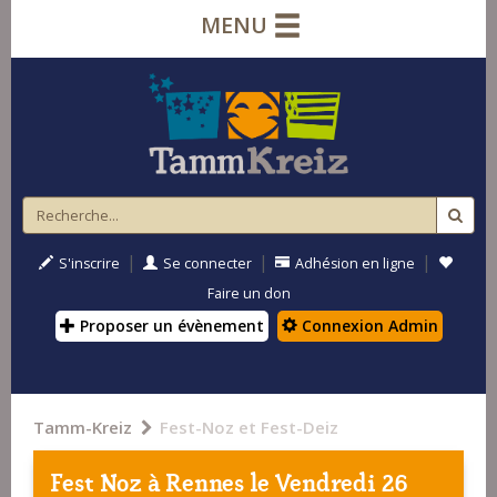
MENU
|
|
|
S'inscrire
Se connecter
Adhésion en ligne
Faire un don
Proposer un évènement
Connexion Admin
Tamm-Kreiz
Fest-Noz et Fest-Deiz
Fest Noz à
Rennes
le Vendredi 26