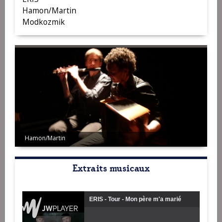
Hamon/Martin
Modkozmik
Hamon/Martin
Modkozmik
Extraits musicaux
ERIS - Tour - Mon père m'a marié