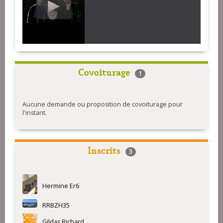
Covoiturage
1
Aucune demande ou proposition de covoiturage pour
l'instant.
Inscrits
3
Hermine Er6
RRBZH35
Gildas Richard